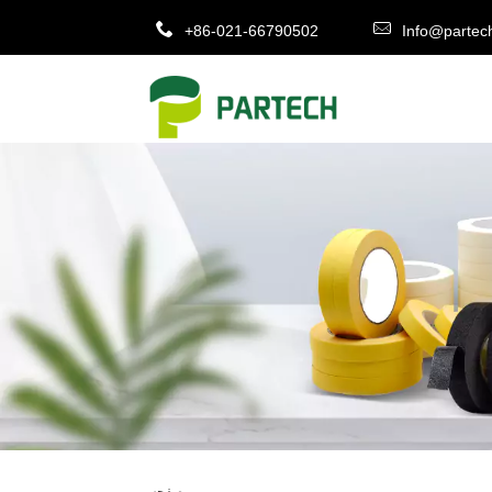
+86-021-66790502
Info@partec