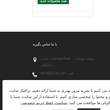
همه محصولات جدید
با ما تماس بگیرید
نشانی: Luxiang Road ، منطقه باوشان ،
شانگهای
تلفن:
+86-021-66790502
تلفن:
+86-13402161881
Info@partech-
پست الکترونیک:
ه می کنیم تا تجربه مرور بهتری به شما ارائه دهیم، ترافیک سایت
packing.com
م و محتوا را شخصی سازی کنیم. با استفاده از این سایت، شما با
 کوکی ها موافقت می کنید.
سیاست حفظ حریم خصوصی
فکس: +86-021-66790503