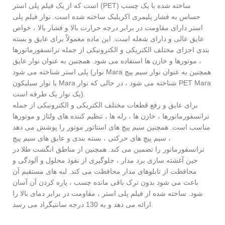
است که از یک فیلم پلی استر (PET) ساخته شده با یک چسب
حساس به فشار پلیمری اکریلیک ساخته شده است. نوار فیلم پلی
استر دارای مقاومت در برابر درجه حرارت بالا و فشار بالا ، خواص
عایق عالی و دارای شعله است. این ماده معمولاً برای عایق و بسته
بندی اجزای مختلف الکتریکی و الکترونیکی از جمله ترانسفورماتورها
، موتورها و خازن ها استفاده می شود. همچنین به عنوان نوار عایق
پلی استر شناخته می شود (نوار Mara همچنین به عنوان نوار سیم پیچ
یا نوار سیلیکون Mara شناخته می شود ، در حالی که نوار PET Mara
یک نوار یک طرفه است).
برای عایق و رفع قطعات مختلف الکتریکی و الکترونیکی از جمله
ترانسفورماتورها ، خازن ها ، رله ها ، تنظیم کننده های ولتاژ و موتورها
مناسب است. همچنین سیم پیچ های استاتور موتور را پوشش می دهد
، سیم پیچ های حرکتی ، بسته بندی و عایق های سیم پیچ
ترانسفورماتور را تضمین می کند. همچنین از مناطق انگشت طلا در
حین آغشته سازی برد مدار ، جلوگیری از نفوذ محلول و آلودگی و
محافظت از تابلوهای مدار محافظت می کند. لبه های مستقیم آن
باعث می شود بدون ترک باقی مانده چسب ، پاره کردن آن آسان
شود. ساخته شده از فیلم پلی استر ، مقاومت در برابر دمای بالا را
ارائه می دهد و به 130 درجه سانتیگراد می رسد.